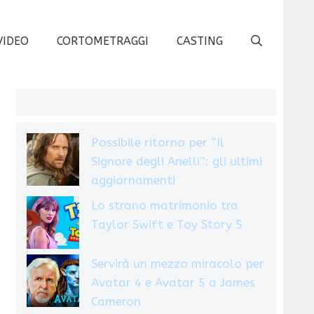
VIDEO
CORTOMETRAGGI
CASTING
Possibile ritorno per “Il
Signore degli Anelli”: gli ultimi
aggiornamenti
Lo strano matrimonio tra
Taylor Swift e Toy Story 5
Servirà un mezzo miracolo per
Avatar 4 e Avatar 5 a James
Cameron