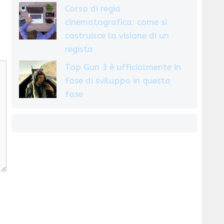
Corso di regia
cinematografica: come si
costruisce la visione di un
regista
Top Gun 3 è ufficialmente in
fase di sviluppo in questa
fase