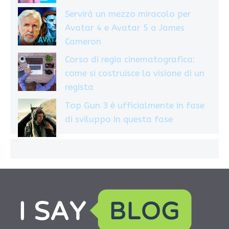
Servirà un mezzo miracolo per
Avatar 4 e Avatar 5 a James
Cameron
Corso di regia cinematografica:
come si costruisce la visione di un
regista
Top Gun 3 è ufficialmente in fase
di sviluppo in questa fase