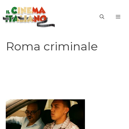
Vai
al
ME
contenuto
Roma criminale