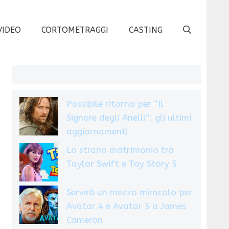
VIDEO
CORTOMETRAGGI
CASTING
Possibile ritorno per “Il
Signore degli Anelli”: gli ultimi
aggiornamenti
Lo strano matrimonio tra
Taylor Swift e Toy Story 5
Servirà un mezzo miracolo per
Avatar 4 e Avatar 5 a James
Cameron