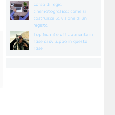
Corso di regia
cinematografica: come si
costruisce la visione di un
regista
Top Gun 3 è ufficialmente in
fase di sviluppo in questa
fase