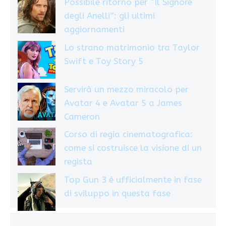
Possibile ritorno per “Il Signore
degli Anelli”: gli ultimi
aggiornamenti
Lo strano matrimonio tra Taylor
Swift e Toy Story 5
Servirà un mezzo miracolo per
Avatar 4 e Avatar 5 a James
Cameron
Corso di regia cinematografica:
come si costruisce la visione di un
regista
Top Gun 3 è ufficialmente in fase
di sviluppo in questa fase