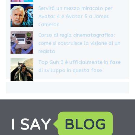
Servirà un mezzo miracolo per
Avatar 4 e Avatar 5 a James
Cameron
Corso di regia cinematografica:
come si costruisce la visione di un
regista
Top Gun 3 è ufficialmente in fase
di sviluppo in questa fase