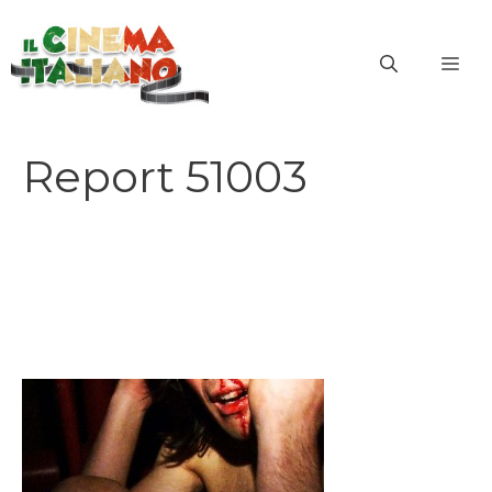
Vai
al
ME
contenuto
Report 51003