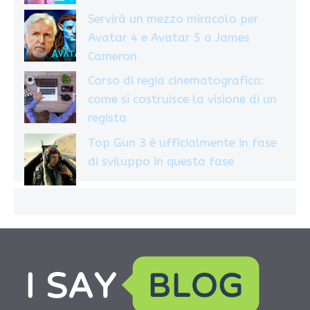
Servirà un mezzo miracolo per
Avatar 4 e Avatar 5 a James
Cameron
Corso di regia cinematografica:
come si costruisce la visione di un
regista
Top Gun 3 è ufficialmente in fase
di sviluppo in questa fase