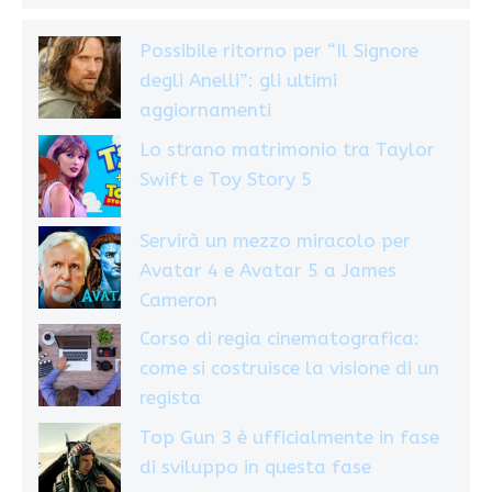
Possibile ritorno per “Il Signore
degli Anelli”: gli ultimi
aggiornamenti
Lo strano matrimonio tra Taylor
Swift e Toy Story 5
Servirà un mezzo miracolo per
Avatar 4 e Avatar 5 a James
Cameron
Corso di regia cinematografica:
come si costruisce la visione di un
regista
Top Gun 3 è ufficialmente in fase
di sviluppo in questa fase