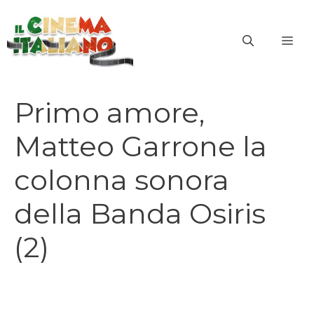
Vai
al
ME
contenuto
Primo amore,
Matteo Garrone la
colonna sonora
della Banda Osiris
(2)