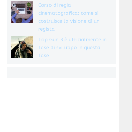
Corso di regia
cinematografica: come si
costruisce la visione di un
regista
Top Gun 3 è ufficialmente in
fase di sviluppo in questa
fase