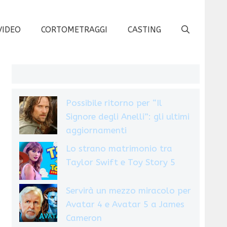
VIDEO
CORTOMETRAGGI
CASTING
Possibile ritorno per “Il
Signore degli Anelli”: gli ultimi
aggiornamenti
Lo strano matrimonio tra
Taylor Swift e Toy Story 5
Servirà un mezzo miracolo per
Avatar 4 e Avatar 5 a James
Cameron