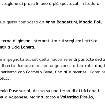
 stagione di prosa in uno o più spettacoli in Italia o
alla giuria composta da
Anna Bandettini, Magda Poli,
rna di giovani interpreti tra cui scegliere l’attrice
uita a
Licia Lanera
.
 impegnata sul set della nuova serie
di puntate della
i certo riconosce la sua lunga carriera teatrale,
dagli
’esperienza con Carmelo Bene, fino alla recente
“Karenin
olucci.
emio Duse social, deciso su una terna di attrici dagli
abella Ragonese, Marina Rocco e
Valentina Picello
,