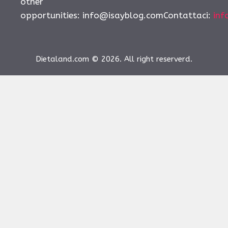
other
opportunities:
info@isayblog.comContattaci
:
inf
Dietaland.com © 2026. All right reserverd.