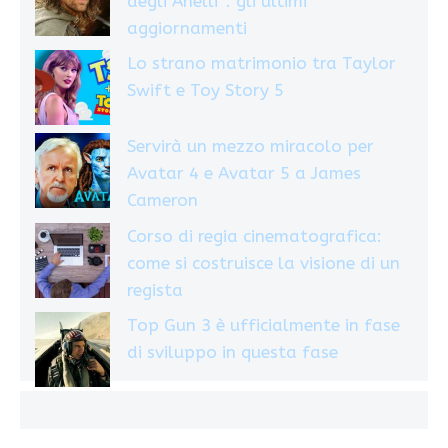
degli Anelli”: gli ultimi
aggiornamenti
Lo strano matrimonio tra Taylor
Swift e Toy Story 5
Servirà un mezzo miracolo per
Avatar 4 e Avatar 5 a James
Cameron
Corso di regia cinematografica:
come si costruisce la visione di un
regista
Top Gun 3 è ufficialmente in fase
di sviluppo in questa fase