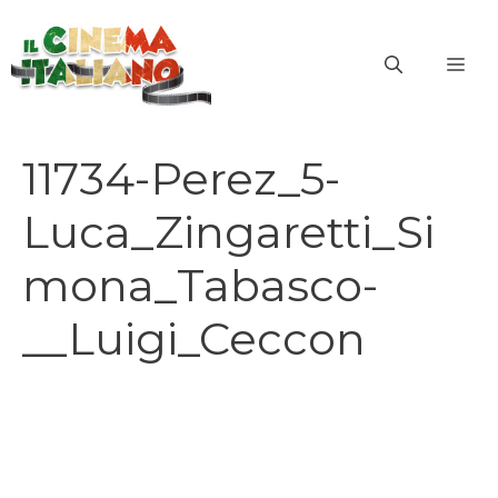
Vai
al
ME
contenuto
11734-Perez_5-
Luca_Zingaretti_Si
mona_Tabasco-
__Luigi_Ceccon