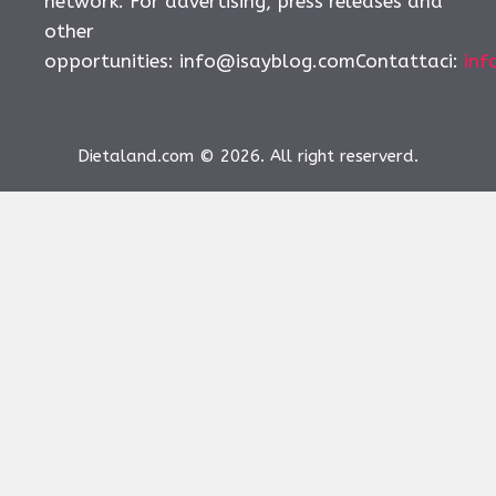
network. For advertising, press releases and
other
opportunities:
info@isayblog.comContattaci
:
inf
Dietaland.com © 2026. All right reserverd.