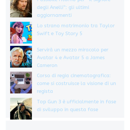
degli Anelli”: gli ultimi
aggiornamenti
Lo strano matrimonio tra Taylor
Swift e Toy Story 5
Servirà un mezzo miracolo per
Avatar 4 e Avatar 5 a James
Cameron
Corso di regia cinematografica:
come si costruisce la visione di un
regista
Top Gun 3 è ufficialmente in fase
di sviluppo in questa fase