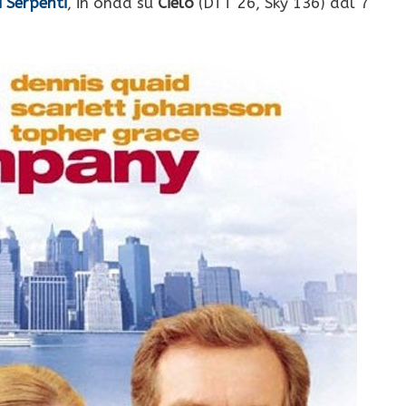
i Serpenti
, in onda su
Cielo
(DTT 26, Sky 136) dal 7