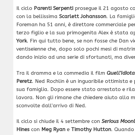
Il ciclo
Parenti Serpenti
prosegue il 21 agosto c
con la bellissima
Scarlett Johansson
. La famig
Foreman ha 51 anni, è direttore commerciale per
terzo figlio e la sua primogenita Alex è stata a
York
. Fin qui tutto bene, se non fosse che Dan v
ventiseienne che, dopo solo pochi mesi di matrim
dando inizio ad una serie di sfortunati, ma diver
Tra il dramma e la commedia il film
Quell’Idiota
Peretz
. Ned Rochlin è un inguaribile ottimista e
sua famiglia. Dopo essere stato arrestato e rila
lavora. Non gli rimane che chiedere aiuto alla 
sconvolte dall’arrivo di Ned.
Il ciclo si chiude il 4 settembre con
Serious Moonl
Hines
con
Meg Ryan
e
Timothy Hutton
. Quando 