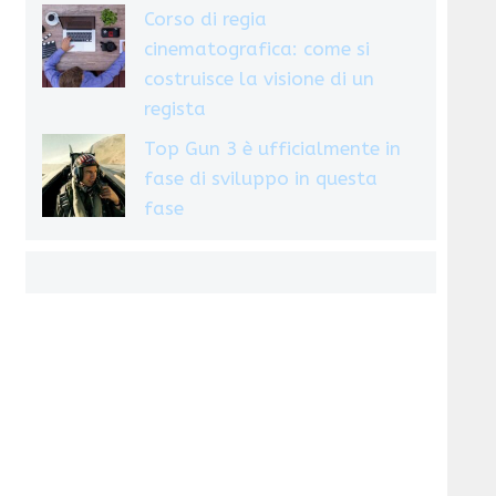
Corso di regia
cinematografica: come si
costruisce la visione di un
regista
Top Gun 3 è ufficialmente in
fase di sviluppo in questa
fase