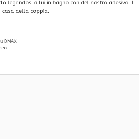
rlo legandosi a lui in bagno con del nastro adesivo. I
n casa della coppia.
 su DMAX
ideo