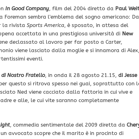
on
In Good Company
, film del 2004 diretto da
Paul Wei
lia Foreman sembra l’emblema del sogno americano: D
 la rivista
Sports America
, è sposato, in attesa del
ppena accettata in una prestigiosa università di
New
iene declassato al lavoro per far posto a Carter,
onio viene lasciato dalla moglie e si innamora di Alex
tentissimi eventi.
 di Nostro Fratello
, in onda il 28 agosto 21.15,
di Jesse
 per questo si ritrova spesso nei guai, soprattutto con 
sciato Ned viene cacciato dalla fattoria in cui vive e
madre e alle, le cui vite saranno completamente
ight
, commedia sentimentale del 2009 diretta da
Cher
un avvocato scopre che il marito è in procinto di