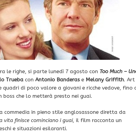
pra le righe, si parte lunedì 7 agosto con
Too Much – Un
do Trueba
con
Antonio Banderas
e
Melany Griffith
. Art
re quadri di poco valore a giovani e ricche vedove, fino 
 boss che lo metterà presto nei guai.
na commedia in pieno stile anglosassone diretta da
vita finisce cominciano i guai,
il film racconta un
chi e situazioni esilaranti.