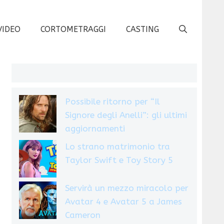
VIDEO
CORTOMETRAGGI
CASTING
Possibile ritorno per “Il
Signore degli Anelli”: gli ultimi
aggiornamenti
Lo strano matrimonio tra
Taylor Swift e Toy Story 5
Servirà un mezzo miracolo per
Avatar 4 e Avatar 5 a James
Cameron