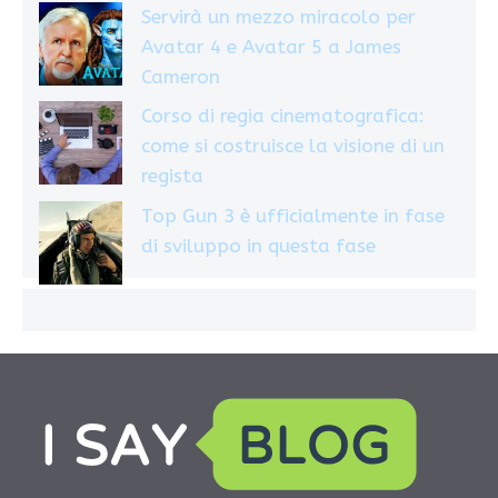
Servirà un mezzo miracolo per
Avatar 4 e Avatar 5 a James
Cameron
Corso di regia cinematografica:
come si costruisce la visione di un
regista
Top Gun 3 è ufficialmente in fase
di sviluppo in questa fase