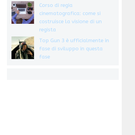
Corso di regia
cinematografica: come si
costruisce la visione di un
regista
Top Gun 3 è ufficialmente in
fase di sviluppo in questa
fase