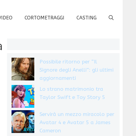
VIDEO
CORTOMETRAGGI
CASTING
a
Possibile ritorno per “Il
Signore degli Anelli”: gli ultimi
aggiornamenti
Lo strano matrimonio tra
Taylor Swift e Toy Story 5
Servirà un mezzo miracolo per
Avatar 4 e Avatar 5 a James
Cameron