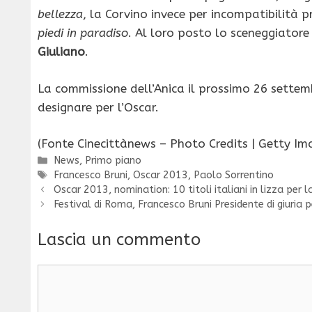
bellezza
, la Corvino invece per incompatibilità
piedi in paradiso
. Al loro posto lo sceneggiatore 
Giuliano
.
La commissione dell’Anica il prossimo 26 settemb
designare per l’Oscar.
(Fonte Cinecittànews – Photo Credits | Getty Im
Categorie
News
,
Primo piano
Tag
Francesco Bruni
,
Oscar 2013
,
Paolo Sorrentino
Oscar 2013, nomination: 10 titoli italiani in lizza per l
Festival di Roma, Francesco Bruni Presidente di giuria p
Lascia un commento
Commento