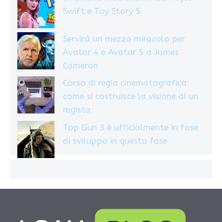
Swift e Toy Story 5
Servirà un mezzo miracolo per
Avatar 4 e Avatar 5 a James
Cameron
Corso di regia cinematografica:
come si costruisce la visione di un
regista
Top Gun 3 è ufficialmente in fase
di sviluppo in questa fase