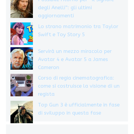
degli Anelli”: gli ultimi
aggiornamenti
Lo strano matrimonio tra Taylor
Swift e Toy Story 5
Servirà un mezzo miracolo per
Avatar 4 e Avatar 5 a James
Cameron
Corso di regia cinematografica:
come si costruisce la visione di un
regista
Top Gun 3 è ufficialmente in fase
di sviluppo in questa fase