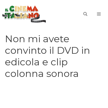
Vai
al
ME
contenuto
Non mi avete
convinto il DVD in
edicola e clip
colonna sonora