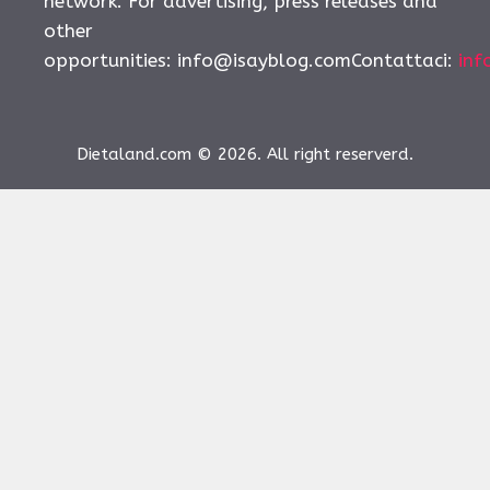
network. For advertising, press releases and
other
opportunities:
info@isayblog.comContattaci
:
inf
Dietaland.com © 2026. All right reserverd.