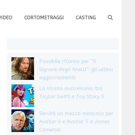
VIDEO
CORTOMETRAGGI
CASTING
Possibile ritorno per “Il
Signore degli Anelli”: gli ultimi
aggiornamenti
Lo strano matrimonio tra
Taylor Swift e Toy Story 5
Servirà un mezzo miracolo per
Avatar 4 e Avatar 5 a James
Cameron