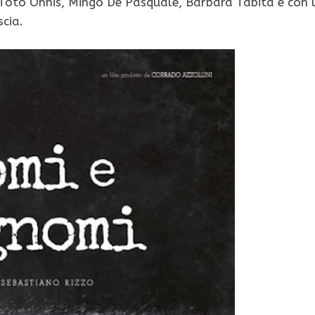
 Totò Onnis, Mingo De Pasquale, Barbara Tabita e con 
scia.