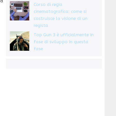
la
Corso di regia
cinematografica: come si
costruisce la visione di un
regista
Top Gun 3 è ufficialmente in
fase di sviluppo in questa
fase