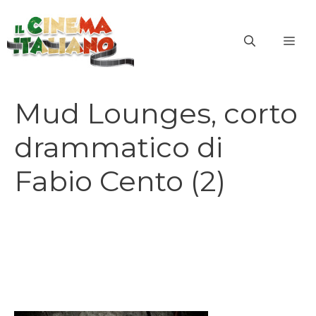
Vai
al
ME
contenuto
Mud Lounges, corto
drammatico di
Fabio Cento (2)