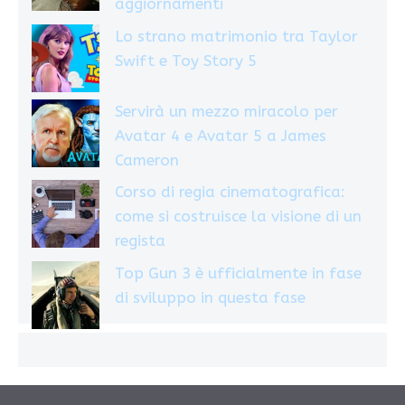
aggiornamenti
Lo strano matrimonio tra Taylor
Swift e Toy Story 5
Servirà un mezzo miracolo per
Avatar 4 e Avatar 5 a James
Cameron
Corso di regia cinematografica:
come si costruisce la visione di un
regista
Top Gun 3 è ufficialmente in fase
di sviluppo in questa fase