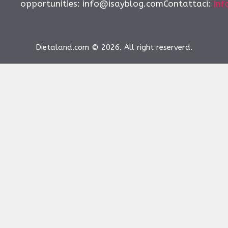
opportunities:
info@isayblog.comContattaci
:
inf
Dietaland.com © 2026. All right reserverd.