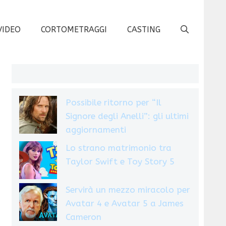
VIDEO
CORTOMETRAGGI
CASTING
Possibile ritorno per “Il
Signore degli Anelli”: gli ultimi
aggiornamenti
Lo strano matrimonio tra
Taylor Swift e Toy Story 5
Servirà un mezzo miracolo per
Avatar 4 e Avatar 5 a James
Cameron