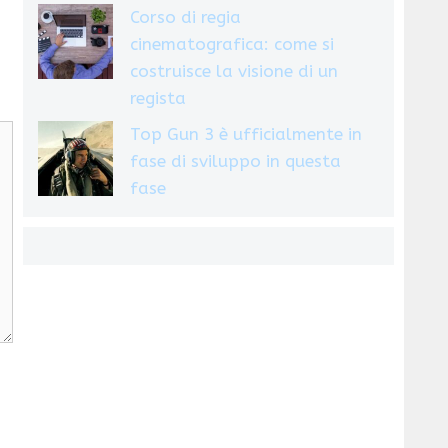
Corso di regia
cinematografica: come si
costruisce la visione di un
regista
Top Gun 3 è ufficialmente in
fase di sviluppo in questa
fase