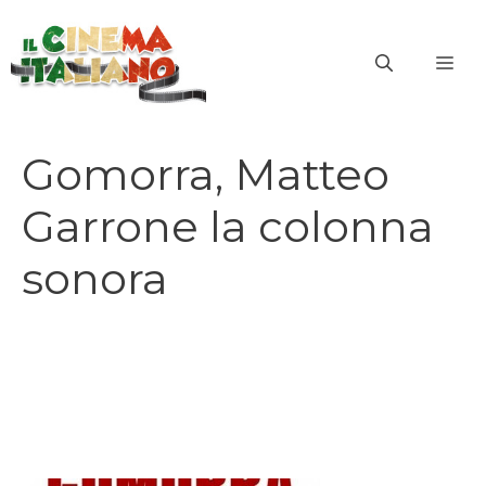
Vai
al
ME
contenuto
Gomorra, Matteo
Garrone la colonna
sonora