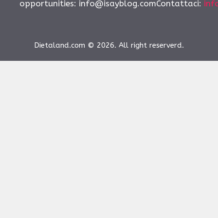
opportunities:
info@isayblog.comContattaci
:
inf
Dietaland.com © 2026. All right reserverd.