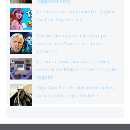
aggiornamenti
Lo strano matrimonio tra Taylor
Swift e Toy Story 5
Servirà un mezzo miracolo per
Avatar 4 e Avatar 5 a James
Cameron
Corso di regia cinematografica:
come si costruisce la visione di un
regista
Top Gun 3 è ufficialmente in fase
di sviluppo in questa fase