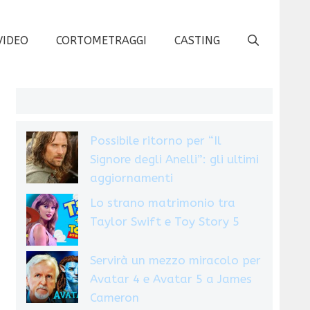
VIDEO
CORTOMETRAGGI
CASTING
Possibile ritorno per “Il
Signore degli Anelli”: gli ultimi
aggiornamenti
Lo strano matrimonio tra
Taylor Swift e Toy Story 5
Servirà un mezzo miracolo per
Avatar 4 e Avatar 5 a James
Cameron