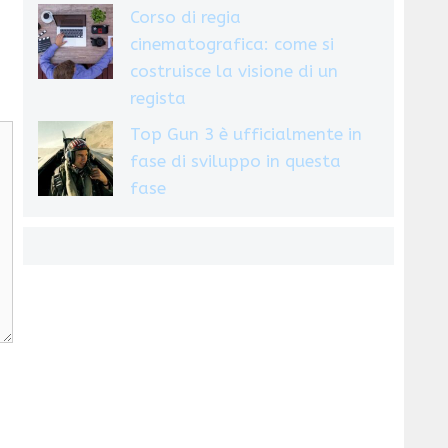
Corso di regia
cinematografica: come si
costruisce la visione di un
regista
Top Gun 3 è ufficialmente in
fase di sviluppo in questa
fase