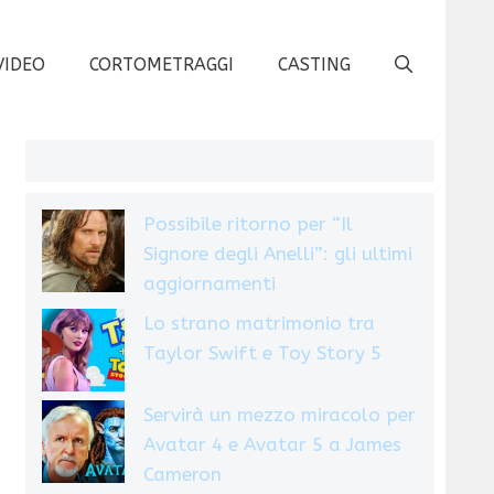
VIDEO
CORTOMETRAGGI
CASTING
Possibile ritorno per “Il
Signore degli Anelli”: gli ultimi
aggiornamenti
Lo strano matrimonio tra
Taylor Swift e Toy Story 5
Servirà un mezzo miracolo per
Avatar 4 e Avatar 5 a James
Cameron