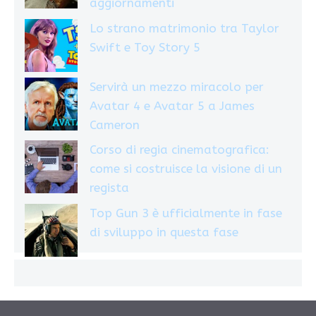
aggiornamenti
Lo strano matrimonio tra Taylor
Swift e Toy Story 5
Servirà un mezzo miracolo per
Avatar 4 e Avatar 5 a James
Cameron
Corso di regia cinematografica:
come si costruisce la visione di un
regista
Top Gun 3 è ufficialmente in fase
di sviluppo in questa fase