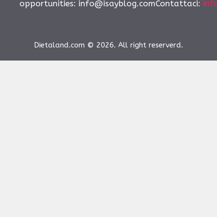
opportunities:
info@isayblog.comContattaci
:
inf
Dietaland.com © 2026. All right reserverd.