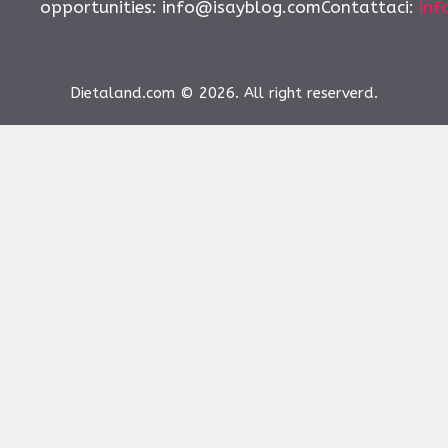
opportunities:
info@isayblog.comContattaci
:
inf
Dietaland.com © 2026. All right reserverd.