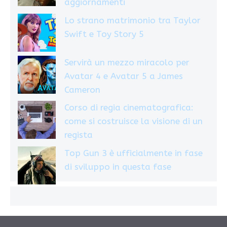
aggiornamenti
Lo strano matrimonio tra Taylor
Swift e Toy Story 5
Servirà un mezzo miracolo per
Avatar 4 e Avatar 5 a James
Cameron
Corso di regia cinematografica:
come si costruisce la visione di un
regista
Top Gun 3 è ufficialmente in fase
di sviluppo in questa fase