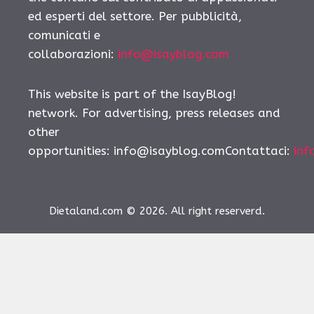
ed esperti del settore. Per pubblicità,
comunicati e
collaborazioni:
info@isayblog.com
This website is part of the IsayBlog!
network. For advertising, press releases and
other
opportunities:
info@isayblog.comContattaci
:
inf
Dietaland.com © 2026. All right reserverd.