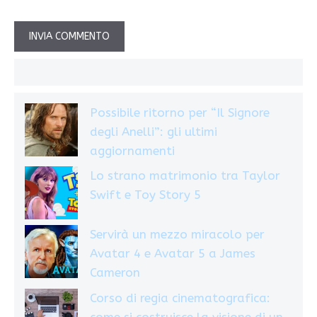
Possibile ritorno per “Il Signore
degli Anelli”: gli ultimi
aggiornamenti
Lo strano matrimonio tra Taylor
Swift e Toy Story 5
Servirà un mezzo miracolo per
Avatar 4 e Avatar 5 a James
Cameron
Corso di regia cinematografica:
come si costruisce la visione di un