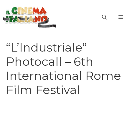
Vai
al
ME
contenuto
“L’Industriale”
Photocall – 6th
International Rome
Film Festival