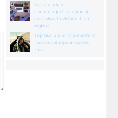
Corso di regia
cinematografica: come si
costruisce la visione di un
regista
Top Gun 3 è ufficialmente in
fase di sviluppo in questa
fase