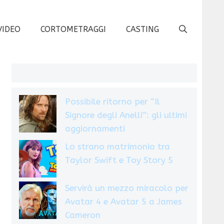
VIDEO
CORTOMETRAGGI
CASTING
Possibile ritorno per “Il
Signore degli Anelli”: gli ultimi
aggiornamenti
Lo strano matrimonio tra
Taylor Swift e Toy Story 5
Servirà un mezzo miracolo per
Avatar 4 e Avatar 5 a James
Cameron