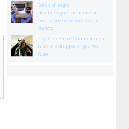
Corso di regia
cinematografica: come si
costruisce la visione di un
regista
Top Gun 3 è ufficialmente in
fase di sviluppo in questa
fase