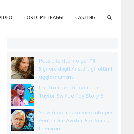
VIDEO
CORTOMETRAGGI
CASTING
Possibile ritorno per “Il
Signore degli Anelli”: gli ultimi
aggiornamenti
Lo strano matrimonio tra
Taylor Swift e Toy Story 5
Servirà un mezzo miracolo per
Avatar 4 e Avatar 5 a James
Cameron