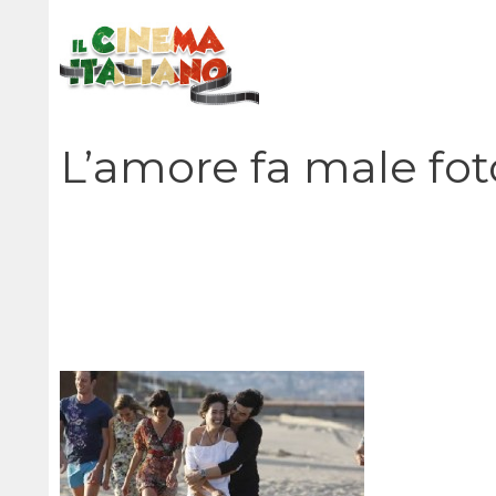
Vai
al
contenuto
L’amore fa male fo