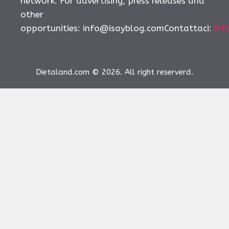
network. For advertising, press releases and
other
opportunities:
info@isayblog.comContattaci
:
inf
Dietaland.com © 2026. All right reserverd.