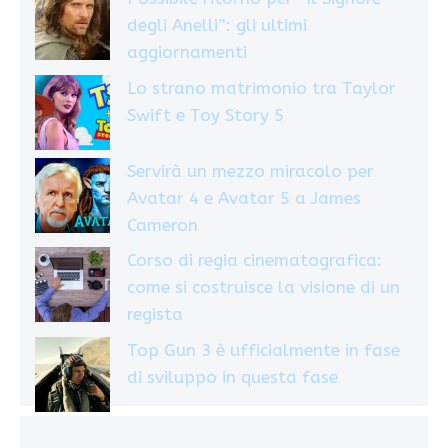
degli Anelli”: gli ultimi
aggiornamenti
Lo strano matrimonio tra Taylor
Swift e Toy Story 5
Servirà un mezzo miracolo per
Avatar 4 e Avatar 5 a James
Cameron
Corso di regia cinematografica:
come si costruisce la visione di un
regista
Top Gun 3 è ufficialmente in fase
di sviluppo in questa fase