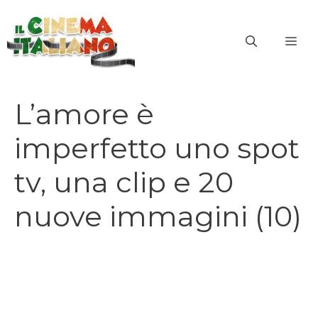
Vai
al
ME
contenuto
L’amore è
imperfetto uno spot
tv, una clip e 20
nuove immagini (10)