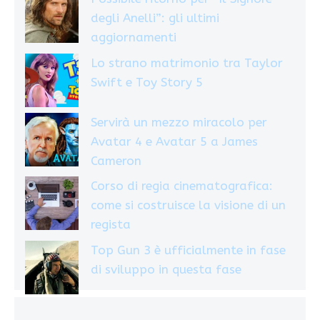
degli Anelli”: gli ultimi
aggiornamenti
Lo strano matrimonio tra Taylor
Swift e Toy Story 5
Servirà un mezzo miracolo per
Avatar 4 e Avatar 5 a James
Cameron
Corso di regia cinematografica:
come si costruisce la visione di un
regista
Top Gun 3 è ufficialmente in fase
di sviluppo in questa fase