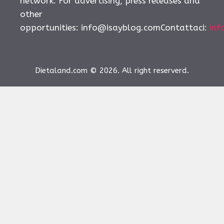
network. For advertising, press releases and
other
opportunities:
info@isayblog.comContattaci
:
inf
Dietaland.com © 2026. All right reserverd.