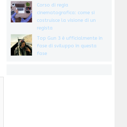
Corso di regia
cinematografica: come si
costruisce la visione di un
regista
Top Gun 3 è ufficialmente in
fase di sviluppo in questa
fase