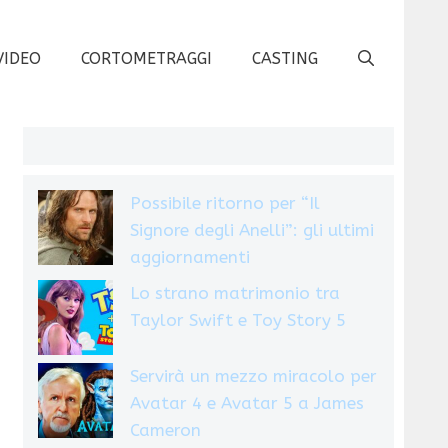
VIDEO
CORTOMETRAGGI
CASTING
Possibile ritorno per “Il
Signore degli Anelli”: gli ultimi
aggiornamenti
Lo strano matrimonio tra
Taylor Swift e Toy Story 5
Servirà un mezzo miracolo per
Avatar 4 e Avatar 5 a James
Cameron