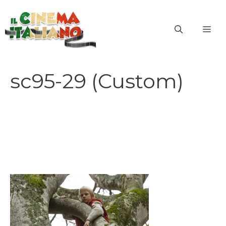
Vai
al
ME
contenuto
sc95-29 (Custom)