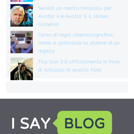
Servirà un mezzo miracolo per
Avatar 4 e Avatar 5 a James
Cameron
Corso di regia cinematografica:
come si costruisce la visione di un
regista
Top Gun 3 è ufficialmente in fase
di sviluppo in questa fase