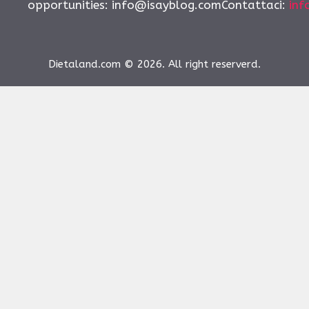
opportunities:
info@isayblog.comContattaci
:
inf
Dietaland.com © 2026. All right reserverd.