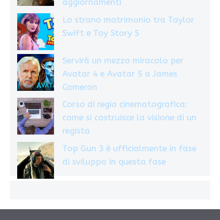
aggiornamenti
Lo strano matrimonio tra Taylor
Swift e Toy Story 5
Servirà un mezzo miracolo per
Avatar 4 e Avatar 5 a James
Cameron
Corso di regia cinematografica:
come si costruisce la visione di un
regista
Top Gun 3 è ufficialmente in fase
di sviluppo in questa fase