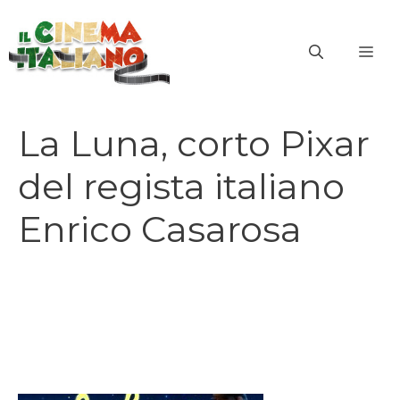
Vai
al
ME
contenuto
La Luna, corto Pixar
del regista italiano
Enrico Casarosa