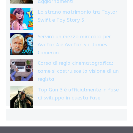
aggiornamenti
Lo strano matrimonio tra Taylor
Swift e Toy Story 5
Servirà un mezzo miracolo per
Avatar 4 e Avatar 5 a James
Cameron
Corso di regia cinematografica:
come si costruisce la visione di un
regista
Top Gun 3 è ufficialmente in fase
di sviluppo in questa fase