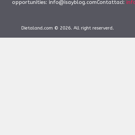
opportunities:
info@isayblog.comContattaci
:
inf
Dietaland.com © 2026. All right reserverd.