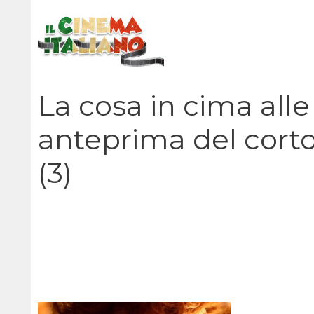
Vai
al
contenuto
La cosa in cima alle
anteprima del corto
(3)