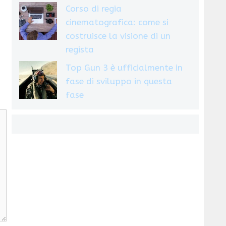
Corso di regia
cinematografica: come si
costruisce la visione di un
regista
Top Gun 3 è ufficialmente in
fase di sviluppo in questa
fase