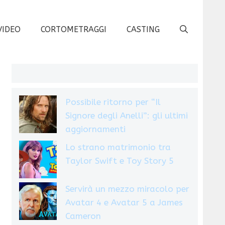
VIDEO
CORTOMETRAGGI
CASTING
Possibile ritorno per “Il
Signore degli Anelli”: gli ultimi
aggiornamenti
Lo strano matrimonio tra
Taylor Swift e Toy Story 5
Servirà un mezzo miracolo per
Avatar 4 e Avatar 5 a James
Cameron