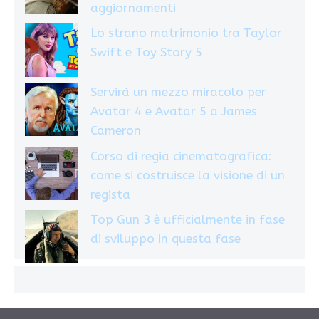
aggiornamenti
Lo strano matrimonio tra Taylor
Swift e Toy Story 5
Servirà un mezzo miracolo per
Avatar 4 e Avatar 5 a James
Cameron
Corso di regia cinematografica:
come si costruisce la visione di un
regista
Top Gun 3 è ufficialmente in fase
di sviluppo in questa fase