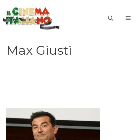
Vai
al
ME
contenuto
Max Giusti