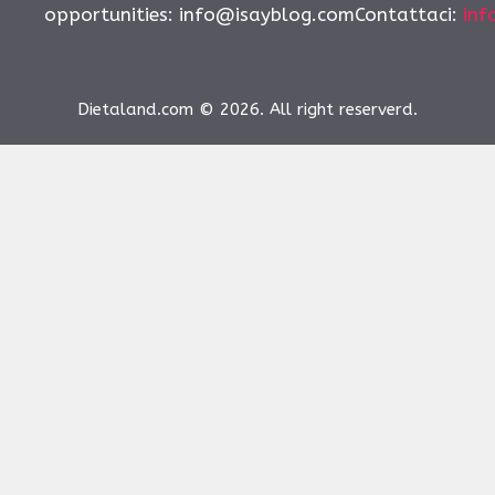
opportunities:
info@isayblog.comContattaci
:
inf
Dietaland.com © 2026. All right reserverd.