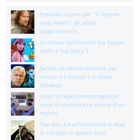
Possibile ritorno per “Il Signore
degli Anelli”: gli ultimi
aggiornamenti
Lo strano matrimonio tra Taylor
Swift e Toy Story 5
Servirà un mezzo miracolo per
Avatar 4 e Avatar 5 a James
Cameron
Corso di regia cinematografica:
come si costruisce la visione di un
regista
Top Gun 3 è ufficialmente in fase
di sviluppo in questa fase