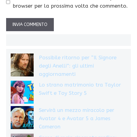
browser per la prossima volta che commento.
Possibile ritorno per “Il Signore
degli Anelli”: gli ultimi
aggiornamenti
Lo strano matrimonio tra Taylor
Swift e Toy Story 5
Servirà un mezzo miracolo per
Avatar 4 e Avatar 5 a James
Cameron