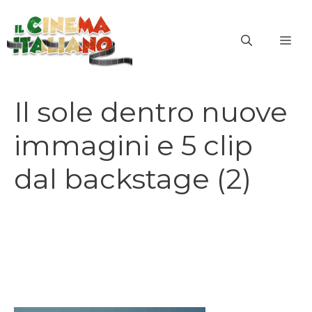
Vai
al
ME
contenuto
Il sole dentro nuove
immagini e 5 clip
dal backstage (2)