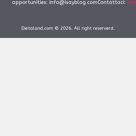
opportunities:
info@isayblog.comContattaci
:
inf
Dietaland.com © 2026. All right reserverd.