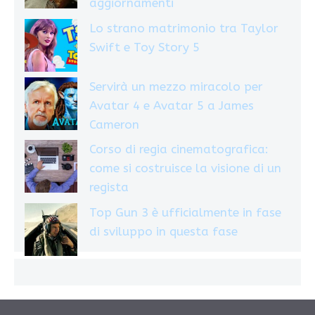
aggiornamenti
Lo strano matrimonio tra Taylor
Swift e Toy Story 5
Servirà un mezzo miracolo per
Avatar 4 e Avatar 5 a James
Cameron
Corso di regia cinematografica:
come si costruisce la visione di un
regista
Top Gun 3 è ufficialmente in fase
di sviluppo in questa fase