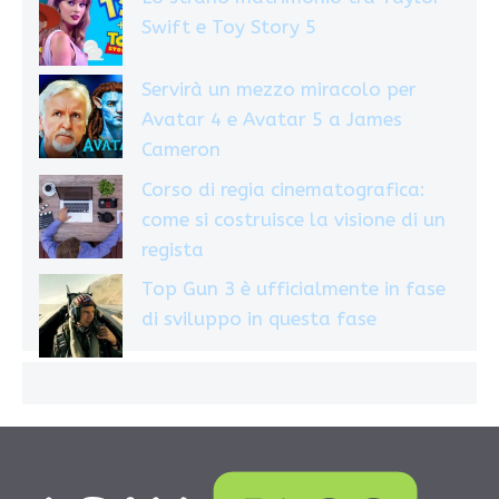
Swift e Toy Story 5
Servirà un mezzo miracolo per
Avatar 4 e Avatar 5 a James
Cameron
Corso di regia cinematografica:
come si costruisce la visione di un
regista
Top Gun 3 è ufficialmente in fase
di sviluppo in questa fase