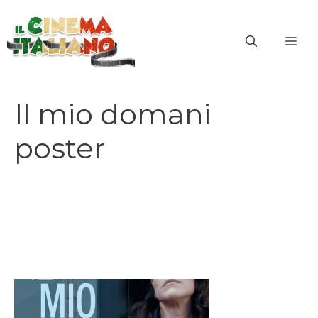
Vai
al
ME
contenuto
Il mio domani
poster