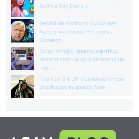
Swift e Toy Story 5
Servirà un mezzo miracolo per
Avatar 4 e Avatar 5 a James
Cameron
Corso di regia cinematografica:
come si costruisce la visione di un
regista
Top Gun 3 è ufficialmente in fase
di sviluppo in questa fase