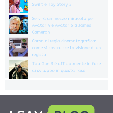
Swift e Toy Story 5
Servirà un mezzo miracolo per
Avatar 4 e Avatar 5 a James
Cameron
Corso di regia cinematografica:
come si costruisce la visione di un
regista
Top Gun 3 è ufficialmente in fase
di sviluppo in questa fase