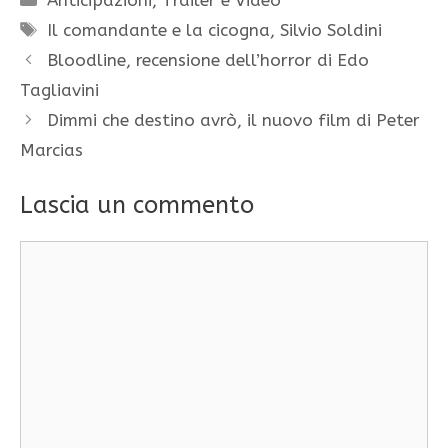
Anticipazioni
,
Trailer e Video
Tag
Il comandante e la cicogna
,
Silvio Soldini
Bloodline, recensione dell’horror di Edo
Tagliavini
Dimmi che destino avrò, il nuovo film di Peter
Marcias
Lascia un commento
Commento