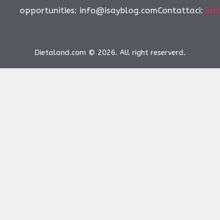
opportunities:
info@isayblog.comContattaci
:
inf
Dietaland.com © 2026. All right reserverd.