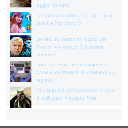
aggiornamenti
Lo strano matrimonio tra Taylor
Swift e Toy Story 5
Servirà un mezzo miracolo per
Avatar 4 e Avatar 5 a James
Cameron
Corso di regia cinematografica:
come si costruisce la visione di un
regista
Top Gun 3 è ufficialmente in fase
di sviluppo in questa fase