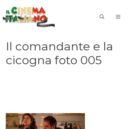
Vai
al
ME
contenuto
Il comandante e la
cicogna foto 005