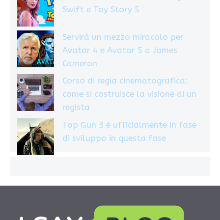
Swift e Toy Story 5
Servirà un mezzo miracolo per
Avatar 4 e Avatar 5 a James
Cameron
Corso di regia cinematografica:
come si costruisce la visione di un
regista
Top Gun 3 è ufficialmente in fase
di sviluppo in questa fase