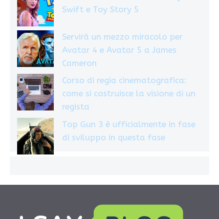
Swift e Toy Story 5
Servirà un mezzo miracolo per
Avatar 4 e Avatar 5 a James
Cameron
Corso di regia cinematografica:
come si costruisce la visione di un
regista
Top Gun 3 è ufficialmente in fase
di sviluppo in questa fase