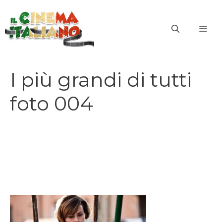
Vai
al
ME
contenuto
I più grandi di tutti
foto 004