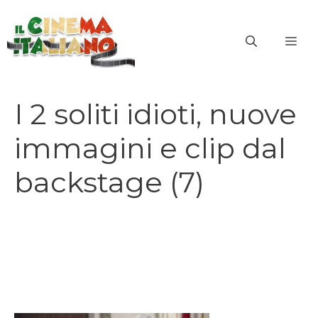
Vai
al
ME
contenuto
I 2 soliti idioti, nuove
immagini e clip dal
backstage (7)