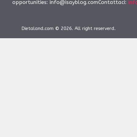
opportunities:
info@isayblog.comContattaci
:
inf
Dietaland.com © 2026. All right reserverd.