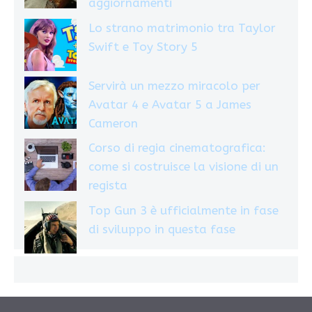
aggiornamenti
Lo strano matrimonio tra Taylor
Swift e Toy Story 5
Servirà un mezzo miracolo per
Avatar 4 e Avatar 5 a James
Cameron
Corso di regia cinematografica:
come si costruisce la visione di un
regista
Top Gun 3 è ufficialmente in fase
di sviluppo in questa fase