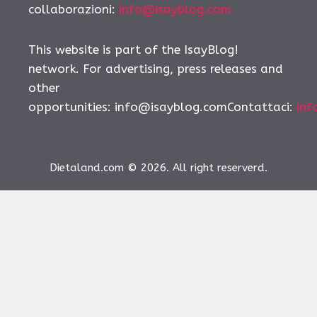
collaborazioni:
info@isayblog.com
This website is part of the IsayBlog!
network. For advertising, press releases and
other
opportunities:
info@isayblog.comContattaci
:
inf
Dietaland.com © 2026. All right reserverd.