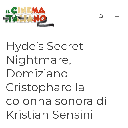
Vai
al
ME
contenuto
Hyde’s Secret
Nightmare,
Domiziano
Cristopharo la
colonna sonora di
Kristian Sensini