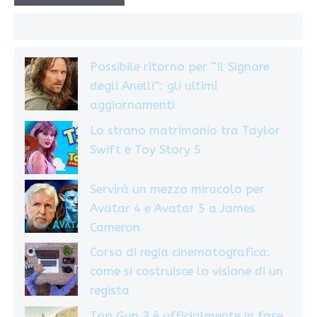
Possibile ritorno per “Il Signore
degli Anelli”: gli ultimi
aggiornamenti
Lo strano matrimonio tra Taylor
Swift e Toy Story 5
Servirà un mezzo miracolo per
Avatar 4 e Avatar 5 a James
Cameron
Corso di regia cinematografica:
come si costruisce la visione di un
regista
Top Gun 3 è ufficialmente in fase