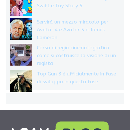
Swift e Toy Story 5
Servirà un mezzo miracolo per
Avatar 4 e Avatar 5 a James
Cameron
Corso di regia cinematografica:
come si costruisce la visione di un
regista
Top Gun 3 è ufficialmente in fase
di sviluppo in questa fase