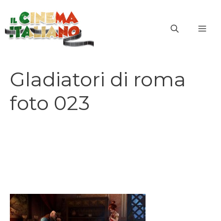
Vai
al
ME
contenuto
Gladiatori di roma
foto 023