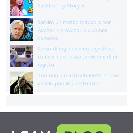
Swift e Toy Story 5
Servirà un mezzo miracolo per
Avatar 4 e Avatar 5 a James
Cameron
Corso di regia cinematografica:
come si costruisce la visione di un
regista
Top Gun 3 è ufficialmente in fase
di sviluppo in questa fase