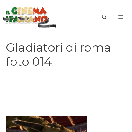
Vai
al
ME
contenuto
Gladiatori di roma
foto 014