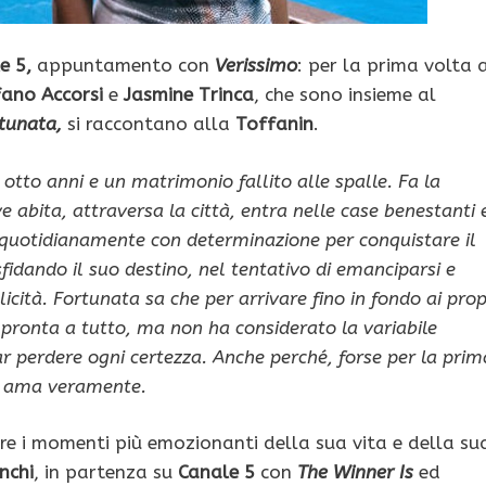
e 5,
appuntamento con
Verissimo
: per la prima volta a
ano Accorsi
e
Jasmine Trinca
, che sono insieme al
tunata,
si raccontano alla
Toffanin
.
tto anni e un matrimonio fallito alle spalle. Fa la
e abita, attraversa la città, entra nelle case benestanti 
 quotidianamente con determinazione per conquistare il
fidando il suo destino, nel tentativo di emanciparsi e
licità. Fortunata sa che per arrivare fino in fondo ai prop
 pronta a tutto, ma non ha considerato la variabile
far perdere ogni certezza. Anche perché, forse per la prim
la ama veramente.
rre i momenti più emozionanti della sua vita e della su
nchi
, in partenza su
Canale 5
con
The Winner Is
ed