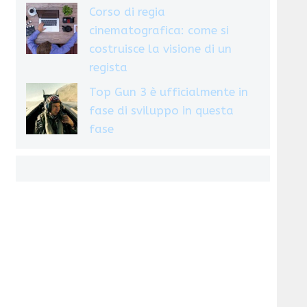
Corso di regia
cinematografica: come si
costruisce la visione di un
regista
Top Gun 3 è ufficialmente in
fase di sviluppo in questa
fase