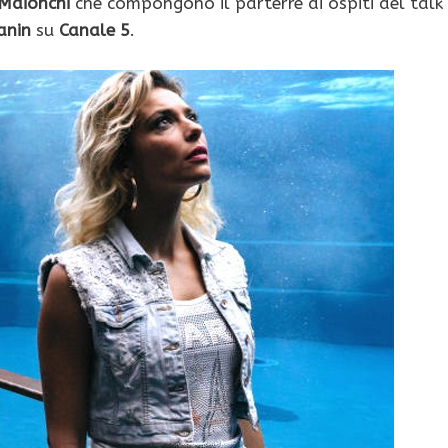
Maionchi
che compongono il parterre di ospiti del talk
anin
su
Canale 5
.