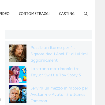
VIDEO
CORTOMETRAGGI
CASTING
Possibile ritorno per “Il
Signore degli Anelli”: gli ultimi
aggiornamenti
Lo strano matrimonio tra
Taylor Swift e Toy Story 5
Servirà un mezzo miracolo per
Avatar 4 e Avatar 5 a James
i
Cameron