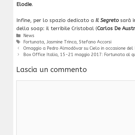
Elodie
.
Infine, per lo spazio dedicato a
Il Segreto
sarà i
della soap: il terribile Cristobal (
Carlos De Austr
Categorie
News
Tag
Fortunata
,
Jasmine Trinca
,
Stefano Accorsi
Omaggio a Pedro Almodóvar su Cielo in occasione del 
Box Office Italia, 15-21 maggio 2017: Fortunata al 
Lascia un commento
Commento