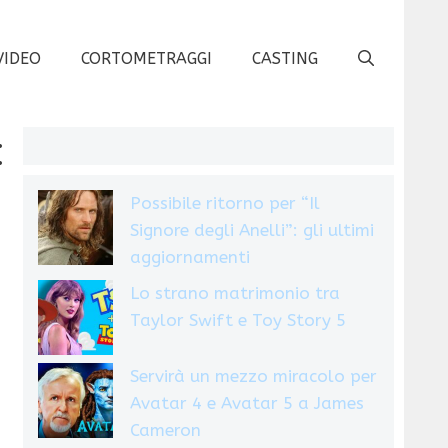
VIDEO
CORTOMETRAGGI
CASTING
:
Possibile ritorno per “Il
Signore degli Anelli”: gli ultimi
aggiornamenti
Lo strano matrimonio tra
Taylor Swift e Toy Story 5
Servirà un mezzo miracolo per
Avatar 4 e Avatar 5 a James
Cameron