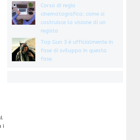
Corso di regia
cinematografica: come si
costruisce la visione di un
regista
Top Gun 3 è ufficialmente in
fase di sviluppo in questa
fase
al
 i