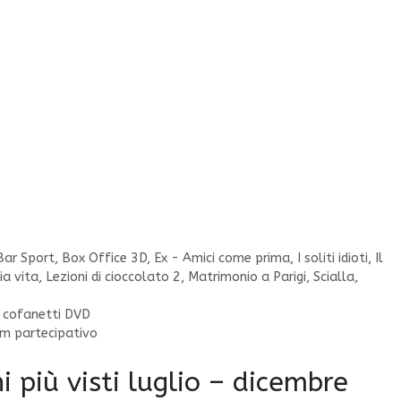
Bar Sport
,
Box Office 3D
,
Ex - Amici come prima
,
I soliti idioti
,
Il
ia vita
,
Lezioni di cioccolato 2
,
Matrimonio a Parigi
,
Scialla
,
 4 cofanetti DVD
lm partecipativo
 più visti luglio – dicembre