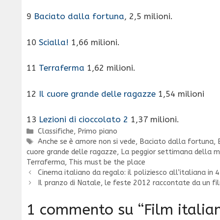
9
Baciato dalla fortuna
, 2,5 milioni.
10
Scialla!
1,66 milioni.
11
Terraferma
1,62 milioni.
12
Il cuore grande delle ragazze
1,54 milioni
13
Lezioni di cioccolato 2
1,37 milioni.
Categorie
Classifiche
,
Primo piano
Tag
Anche se è amore non si vede
,
Baciato dalla fortuna
,
cuore grande delle ragazze
,
La peggior settimana della m
Terraferma
,
This must be the place
Cinema italiano da regalo: il poliziesco all’italiana in
Il pranzo di Natale, le feste 2012 raccontate da un fi
1 commento su “Film italiani