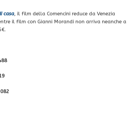
i casa
, il film della Comencini reduce da Venezia
ntre il film con Gianni Morandi non arriva neanche a
5€.
488
19
.082