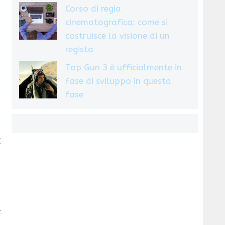
Corso di regia
cinematografica: come si
costruisce la visione di un
regista
Top Gun 3 è ufficialmente in
fase di sviluppo in questa
fase
€
a