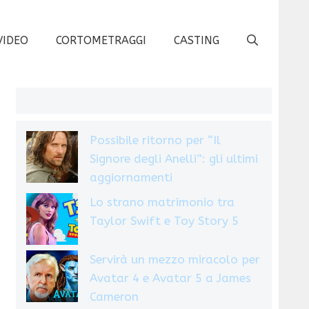
VIDEO
CORTOMETRAGGI
CASTING
Possibile ritorno per “Il
Signore degli Anelli”: gli ultimi
aggiornamenti
Lo strano matrimonio tra
Taylor Swift e Toy Story 5
Servirà un mezzo miracolo per
Avatar 4 e Avatar 5 a James
Cameron