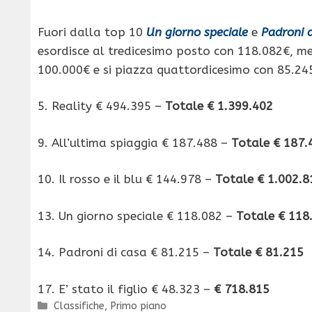
Fuori dalla top 10
Un giorno speciale
e
Padroni d
esordisce al tredicesimo posto con 118.082€, me
100.000€ e si piazza quattordicesimo con 85.24
5. Reality € 494.395 –
Totale € 1.399.402
9. All’ultima spiaggia € 187.488 –
Totale € 187.
10. Il rosso e il blu € 144.978 –
Totale € 1.002.8
13. Un giorno speciale € 118.082 –
Totale € 118
14. Padroni di casa € 81.215 –
Totale € 81.215
17. E’ stato il figlio € 48.323 –
€ 718.815
Categorie
Classifiche
,
Primo piano